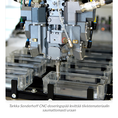
Tarkka Sonderhoff CNC-doseringspää levittää tiivistemateriaalin
saumattomasti uraan