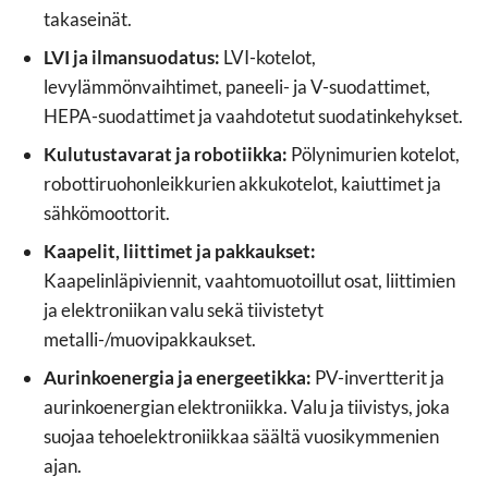
takaseinät.
LVI ja ilmansuodatus:
LVI-kotelot,
levylämmönvaihtimet, paneeli- ja V-suodattimet,
HEPA-suodattimet ja vaahdotetut suodatinkehykset.
Kulutustavarat ja robotiikka:
Pölynimurien kotelot,
robottiruohonleikkurien akkukotelot, kaiuttimet ja
sähkömoottorit.
Kaapelit, liittimet ja pakkaukset:
Kaapelinläpiviennit, vaahtomuotoillut osat, liittimien
ja elektroniikan valu sekä tiivistetyt
metalli-/muovipakkaukset.
Aurinkoenergia ja energeetikka:
PV-invertterit ja
aurinkoenergian elektroniikka. Valu ja tiivistys, joka
suojaa tehoelektroniikkaa säältä vuosikymmenien
ajan.