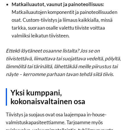
Matkailuautot, vaunut ja painoteollisuus:
Matkailuautojen komponentit ja painoteollisuuden
osat. Custom-tiivistys ja liimaus kaikkialla, missä
tarkka, suoraan osalle valettu tiiviste voittaa
valmiiksi leikatun tiivisteen.
Ettekö löytäneet osaanne listalta? Jos se on
tiivistettävä, liimattava tai suojattava vedeltä, pölyltä,
lämmöltä tai tärinältä, lähettäkää meille piirustus tai
näyte – kerromme parhaan tavan tehdä siitä tiivis.
Yksi kumppani,
kokonaisvaltainen osa
Tiivistys ja suojaus ovat osa laajempaa in-house-
valmistuskapasiteettiamme. Tarjoamme myös