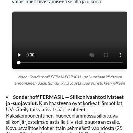
valaisimien tiivistämiseen sisällä ja ulkona.
Video: Sonderhoff FERMAPOR K31 -polyuretaanitiivisteen
erinomainen palautumiskyky ja joustavuus puristuksen jälkeen
Sonderhoff FERMASIL — Silikonivaahtotiivisteet
ja -suojavalut.
Kun haasteena ovat korkeat lämpötilat,
UV-säteily tai vaativat sääolosuhteet.
Kaksikomponenttinen, huoneenlämmössä silloittuva
silikonijärjestelmä elastisille tiivisteille suoraan osalle.
Kovuusvaihtoehdot erittäin pehmeästä vaahdosta (25