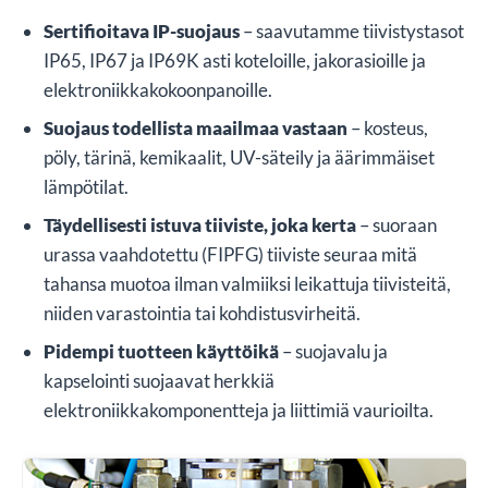
Sertifioitava IP-suojaus
– saavutamme tiivistystasot
IP65, IP67 ja IP69K asti koteloille, jakorasioille ja
elektroniikkakokoonpanoille.
Suojaus todellista maailmaa vastaan
– kosteus,
pöly, tärinä, kemikaalit, UV-säteily ja äärimmäiset
lämpötilat.
Täydellisesti istuva tiiviste, joka kerta
– suoraan
urassa vaahdotettu (FIPFG) tiiviste seuraa mitä
tahansa muotoa ilman valmiiksi leikattuja tiivisteitä,
niiden varastointia tai kohdistusvirheitä.
Pidempi tuotteen käyttöikä
– suojavalu ja
kapselointi suojaavat herkkiä
elektroniikkakomponentteja ja liittimiä vaurioilta.