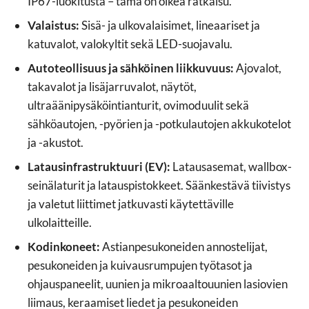
IP67-luokitusta – tämä on oikea ratkaisu.
Valaistus:
Sisä- ja ulkovalaisimet, lineaariset ja
katuvalot, valokyltit sekä LED-suojavalu.
Autoteollisuus ja sähköinen liikkuvuus:
Ajovalot,
takavalot ja lisäjarruvalot, näytöt,
ultraäänipysäköintianturit, ovimoduulit sekä
sähköautojen, -pyörien ja -potkulautojen akkukotelot
ja -akustot.
Latausinfrastruktuuri (EV):
Latausasemat, wallbox-
seinälaturit ja latauspistokkeet. Säänkestävä tiivistys
ja valetut liittimet jatkuvasti käytettäville
ulkolaitteille.
Kodinkoneet:
Astianpesukoneiden annostelijat,
pesukoneiden ja kuivausrumpujen työtasot ja
ohjauspaneelit, uunien ja mikroaaltouunien lasiovien
liimaus, keraamiset liedet ja pesukoneiden