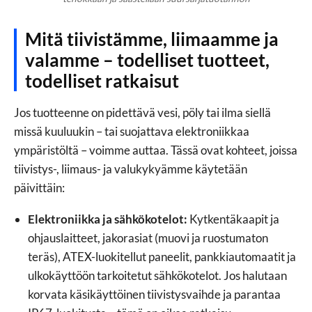
Mitä tiivistämme, liimaamme ja
valamme – todelliset tuotteet,
todelliset ratkaisut
Jos tuotteenne on pidettävä vesi, pöly tai ilma siellä
missä kuuluukin – tai suojattava elektroniikkaa
ympäristöltä – voimme auttaa. Tässä ovat kohteet, joissa
tiivistys-, liimaus- ja valukykyämme käytetään
päivittäin:
Elektroniikka ja sähkökotelot:
Kytkentäkaapit ja
ohjauslaitteet, jakorasiat (muovi ja ruostumaton
teräs), ATEX-luokitellut paneelit, pankkiautomaatit ja
ulkokäyttöön tarkoitetut sähkökotelot. Jos halutaan
korvata käsikäyttöinen tiivistysvaihde ja parantaa