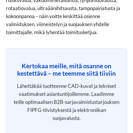
ruiskuvalua, vakuumimetallointia, tyhjiömuovausta,
rotaatiovalua, ultraäänihitsausta, tampopainatusta ja
kokoonpanoa – näin voitte keskittää osienne
valmistuksen, viimeistelyn ja suojauksen yhdelle
toimittajalle, mikä lyhentää toimitusketjua.
Kertokaa meille, mitä osanne on
kestettävä – me teemme siitä tiiviin
Lähettäkää tuotteenne CAD-kuvat ja tekniset
vaatimukset asiantuntijoillemme. Laadimme
teille optimaalisen B2B-sarjavalmistustarjouksen
FIPFG-tiivistyksestä ja elektroniikan
suojavalusta.