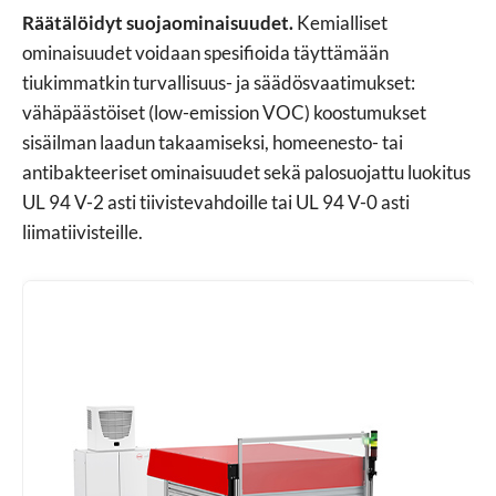
Räätälöidyt suojaominaisuudet.
Kemialliset
ominaisuudet voidaan spesifioida täyttämään
tiukimmatkin turvallisuus- ja säädösvaatimukset:
vähäpäästöiset (low-emission VOC) koostumukset
sisäilman laadun takaamiseksi, homeenesto- tai
antibakteeriset ominaisuudet sekä palosuojattu luokitus
UL 94 V-2 asti tiivistevahdoille tai UL 94 V-0 asti
Pyydä allhankintatarjous
liimatiivisteille.
Täytä lyhyt lomake ja lataa piirustukset nopeaa arviointia
varten.
Nimesi *
Sähköpostiosoite *
Kyselyn tiedot / Tekniset lisätiedot