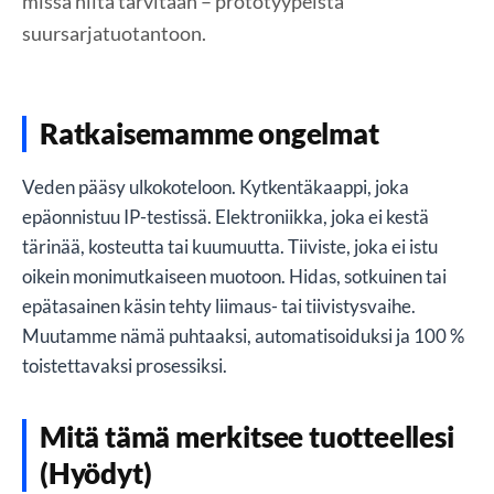
missä niitä tarvitaan – prototyypeistä
suursarjatuotantoon.
Ratkaisemamme ongelmat
Veden pääsy ulkokoteloon. Kytkentäkaappi, joka
epäonnistuu IP-testissä. Elektroniikka, joka ei kestä
tärinää, kosteutta tai kuumuutta. Tiiviste, joka ei istu
oikein monimutkaiseen muotoon. Hidas, sotkuinen tai
epätasainen käsin tehty liimaus- tai tiivistysvaihe.
Muutamme nämä puhtaaksi, automatisoiduksi ja 100 %
toistettavaksi prosessiksi.
Mitä tämä merkitsee tuotteellesi
(Hyödyt)