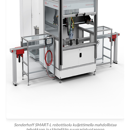
Tekniset piirustukset (PDF, DWG, STEP jne.) *
Vedä ja pudota piirustukset tähän tai
valitse
tiedostot
Sallitut: .pdf, .dwg, .dxf, .step, .stp, .igs, .iges, .zip (enintään 50
MB)
Lähetä tarjouspyyntö
Sonderhoff SMART-L robottisolu kuljettimella mahdollistaa
tehokkaan ja säästeliään suursarjatuotannon