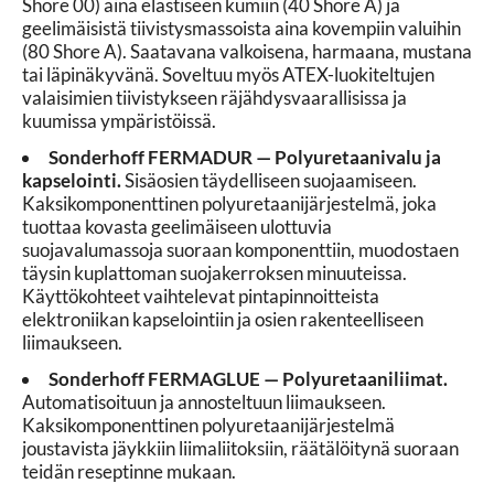
Shore 00) aina elastiseen kumiin (40 Shore A) ja
geelimäisistä tiivistysmassoista aina kovempiin valuihin
(80 Shore A). Saatavana valkoisena, harmaana, mustana
tai läpinäkyvänä. Soveltuu myös ATEX-luokiteltujen
valaisimien tiivistykseen räjähdysvaarallisissa ja
kuumissa ympäristöissä.
Sonderhoff FERMADUR — Polyuretaanivalu ja
kapselointi.
Sisäosien täydelliseen suojaamiseen.
Kaksikomponenttinen polyuretaanijärjestelmä, joka
tuottaa kovasta geelimäiseen ulottuvia
suojavalumassoja suoraan komponenttiin, muodostaen
täysin kuplattoman suojakerroksen minuuteissa.
Käyttökohteet vaihtelevat pintapinnoitteista
elektroniikan kapselointiin ja osien rakenteelliseen
liimaukseen.
Sonderhoff FERMAGLUE — Polyuretaaniliimat.
Automatisoituun ja annosteltuun liimaukseen.
Kaksikomponenttinen polyuretaanijärjestelmä
joustavista jäykkiin liimaliitoksiin, räätälöitynä suoraan
teidän reseptinne mukaan.