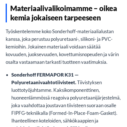
Materiaalivalikoimamme – oikea
kemia jokaiseen tarpeeseen
Työskentelemme koko Sonderhoff-materiaalialustan
kanssa, joka perustuu polyuretaani-, silikoni- ja PVC-
kemioihin. Jokainen materiaali voidaan säätää
kovuuden, juoksevuuden, kovettumisnopeuden ja värin
osalta vastaamaan tarkasti tuotteen vaatimuksia.
Sonderhoff FERMAPOR K31 —
Polyuretaanivaahtotiivisteet.
Tiivistyksen
luottotyöjuhtamme. Kaksikomponenttinen,
huoneenlämmössä reagoiva polyuretaanijärjestelmä,
joka vaahdottaa joustavan tiivisteen suoraan osalle
FIPFG-tekniikalla (Formed-In-Place-Foam-Gasket).
Ihanteellinen koteloiden, sähkökaappien ja