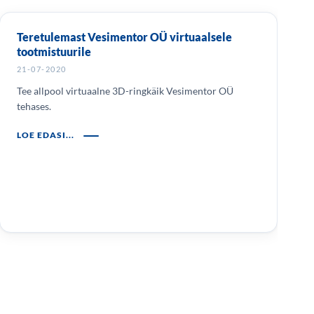
Teretulemast Vesimentor OÜ virtuaalsele
tootmistuurile
21-07-2020
Tee allpool virtuaalne 3D-ringkäik Vesimentor OÜ
tehases.
LOE EDASI...