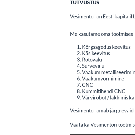
TUTVUSTUS
Vesimentor on Eesti kapitalil
Me kasutame oma tootmises 9
Kõrgsagedus keevitus
Käsikeevitus
Rotovalu
Survevalu
Vaakum metalliseerimin
Vaakumvormimine
CNC
Kummitihendi CNC
Värvirobot / lakkimis k
Vesimentor omab järgnevaid s
Vaata ka Vesimentori tootmis