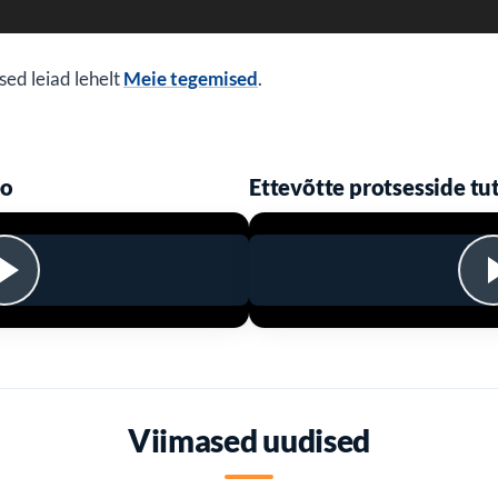
ed leiad lehelt
Meie tegemised
.
eo
Ettevõtte protsesside tu
Viimased uudised