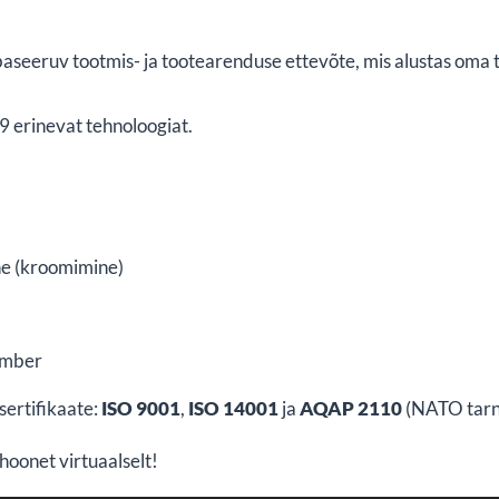
 baseeruv tootmis- ja tootearenduse ettevõte, mis alustas oma
 erinevat tehnoloogiat.
e (kroomimine)
amber
ertifikaate:
ISO 9001
,
ISO 14001
ja
AQAP 2110
(NATO tarn
hoonet virtuaalselt!