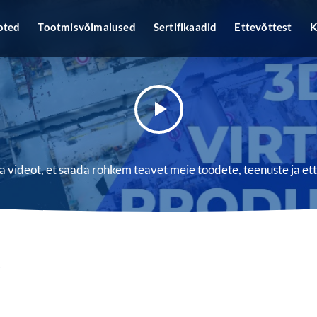
oted
Tootmisvõimalused
Sertifikaadid
Ettevõttest
K
 videot, et saada rohkem teavet meie toodete, teenuste ja ett
t