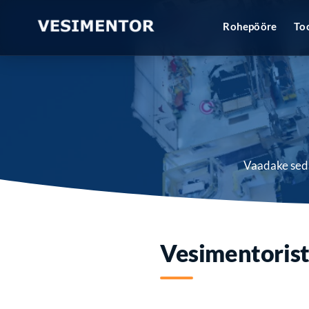
Rohepööre
To
Vaadake seda
Vesimentoris