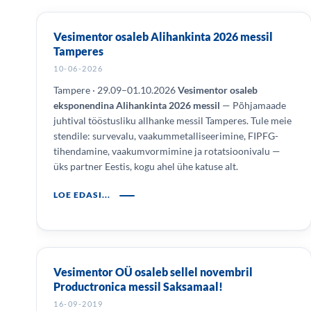
Vesimentor osaleb Alihankinta 2026 messil
Tamperes
10-06-2026
Tampere · 29.09–01.10.2026
Vesimentor osaleb
eksponendina Alihankinta 2026 messil
— Põhjamaade
juhtival tööstusliku allhanke messil Tamperes. Tule meie
stendile: survevalu, vaakummetalliseerimine, FIPFG-
tihendamine, vaakumvormimine ja rotatsioonivalu —
üks partner Eestis, kogu ahel ühe katuse alt.
LOE EDASI...
Vesimentor OÜ osaleb sellel novembril
Productronica messil Saksamaal!
16-09-2019