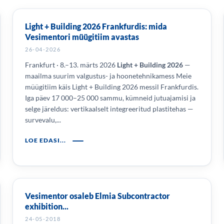
Light + Building 2026 Frankfurdis: mida
Vesimentori müügitiim avastas
26-04-2026
Frankfurt · 8.–13. märts 2026
Light + Building 2026
—
maailma suurim valgustus- ja hoonetehnikamess Meie
müügitiim käis Light + Building 2026 messil Frankfurdis.
Iga päev 17 000–25 000 sammu, kümneid jutuajamisi ja
selge järeldus: vertikaalselt integreeritud plastitehas —
survevalu,...
LOE EDASI...
Vesimentor osaleb Elmia Subcontractor
exhibition...
24-05-2018