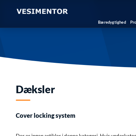
Bæredygtighed
Pr
Dæksler
Cover locking system
Der er ingen artikler i denne kategori. Hvis underkateg