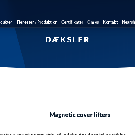
odukter
Tjenester / Produktion
Certifikater
Om os
Kontakt
Nearsh
DÆKSLER
Magnetic cover lifters
orier vises på denne side, så indeholder de måske artikler.