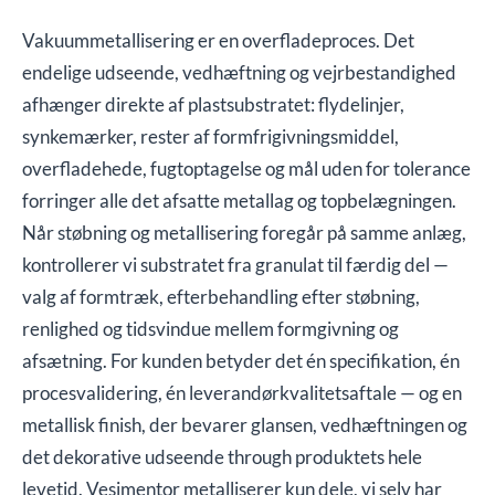
Vakuummetallisering er en overfladeproces. Det
endelige udseende, vedhæftning og vejrbestandighed
afhænger direkte af plastsubstratet: flydelinjer,
synkemærker, rester af formfrigivningsmiddel,
overfladehede, fugtoptagelse og mål uden for tolerance
forringer alle det afsatte metallag og topbelægningen.
Når støbning og metallisering foregår på samme anlæg,
kontrollerer vi substratet fra granulat til færdig del —
valg af formtræk, efterbehandling efter støbning,
renlighed og tidsvindue mellem formgivning og
afsætning. For kunden betyder det én specifikation, én
procesvalidering, én leverandørkvalitetsaftale — og en
metallisk finish, der bevarer glansen, vedhæftningen og
det dekorative udseende through produktets hele
levetid. Vesimentor metalliserer kun dele, vi selv har