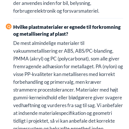
der anvendes inden for bil, belysning,
forbrugerelektronik og forsvarsmateriel.
Hvilke plastmaterialer er egnede til forkromning
og metallisering af plast?
De mest almindelige materialer til
vakuummetallisering er ABS, ABS/PC-blanding,
PMMA (akryl) og PC (polycarbonat), som alle giver
fremragende adhæsion for metallaget. PA (nylon) og
visse PP-kvaliteter kan metalliseres med korrekt
forbehandling og primervalg, men kræver
strammere procestolerancer. Materialer med højt
gummi-kerneindhold eller blødgørere giver svagere
vedhæftning og vurderes fra sag til sag. Vi anbefaler
at indsende materialespecifikation og geometri
tidligt i projektet, så vi kan anbefale det korrekte
primersystem og bekræfte egnethed inden