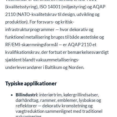
(kvalitetsstyring), ISO 14001 (miljøstyring) og AQAP
2110 (NATO-kvalitetskrav til design, udvikling og
Anmod om B2B-tilbud
produktion). For forsvars- og kritisk-
infrastrukturprogrammer — hvor dekorativ og
Udfyld formularen og upload dine tegninger for et hurtigt
prisoverslag.
funktionel metallisering bruges til både æstetiske og
RF/EMI-skærmningsformål — er AQAP 2110 et
Dit navn *
kvalifikationskrav, der fortsat er bemærkelsesværdigt
sjældent blandt vakuummetalliserings-
E-mailadresse *
underleverandører i Baltikum og Norden.
Typiske applikationer
Forespørgselsdetaljer / Tekniske noter
Bilindustri:
interiørtrim, kølergrillindsatser,
dørhåndtag, rammer, emblemer, lysbokse og
reflektorer — dekorativ kromstetning og
vægtreduktion sammenlignet med traditionel
Tekniske tegninger (PDF, DWG, STEP osv.) *
galvanisering