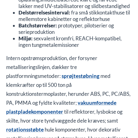
lakker med UV-stabilisatorer og slidbestandighed
Delstørrelsesinterval:
fra små stikkontakthuse til
mellemstore kabinetter og reflektorhuse
Batchstørrelser:
prototyper, pilotserier og
serieproduktion
Miljø:
sexvalent kromfri, REACH-kompatibel,
ingen tungmetalemissioner
Intern opstrømsproduktion, der forsyner
metalliseringslinjen, dækker tre
plastformningsmetoder:
sprøjtestøbning
med
klemkræfter op til 500 ton på
konstruktionstermoplaster, herunder ABS, PC, PC/ABS,
PA, PMMA og fyldte kvaliteter;
vakuumformede
plastpladekomponenter
til reflektorer, lysbokse og
skilte, hvor store tyndvæggede dele kræves; samt
rotationsstøbte
hule komponenter, hvor dekorativ