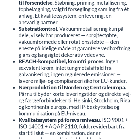
til forsendelse.
Støbning, priming, metallisering,
topbelægning, valgfri forsegling og samling fra ét
anlæg. Ét kvalitetssystem, én levering, én
ansvarlig partner.
Substratkontrol.
Vakuummetallisering kun på
dele, vi selv har produceret — sprøjtestøbte,
vakuumformede eller rotationsstøbte — den
eneste pålidelige måde at garantere vedhæftning,
glans og langsigtet dekorativ ydeevne.
REACH-kompatibel, kromfri proces.
Ingen
sexvalent krom, intet tungmetalaffald fra
galvanisering, ingen regulerede emissioner —
lavere miljø- og compliancerisiko for EU-kunder.
Nærproduktion til Norden og Centraleuropa.
Pärnu tilbyder korte leveringstider og direkte vej-
og færgeforbindelser til Helsinki, Stockholm, Riga
og kontinentaleuropa, med IP-beskyttelse og
kommunikation på EU-niveau.
Kvalitetssystem på forsvarsniveau.
ISO 9001 +
ISO 14001 + AQAP 2110, fuldt reviderbart fra
start til slut — en kombination, der er