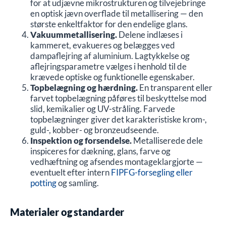
for at udjævne mikrostrukturen og tilvejebringe
en optisk jævn overflade til metallisering — den
største enkeltfaktor for den endelige glans.
Vakuummetallisering.
Delene indlæses i
kammeret, evakueres og belægges ved
dampaflejring af aluminium. Lagtykkelse og
aflejringsparametre vælges i henhold til de
krævede optiske og funktionelle egenskaber.
Topbelægning og hærdning.
En transparent eller
farvet topbelægning påføres til beskyttelse mod
slid, kemikalier og UV-stråling. Farvede
topbelægninger giver det karakteristiske krom-,
guld-, kobber- og bronzeudseende.
Inspektion og forsendelse.
Metalliserede dele
inspiceres for dækning, glans, farve og
vedhæftning og afsendes montageklargjorte —
eventuelt efter intern
FIPFG-forsegling eller
potting
og samling.
Materialer og standarder