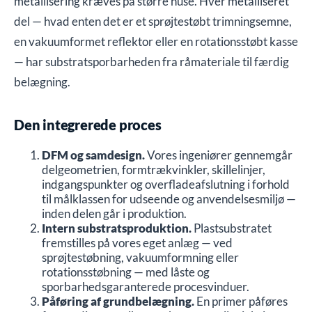
metallisering kræves på større huse. Hver metalliseret
del — hvad enten det er et sprøjtestøbt trimningsemne,
en vakuumformet reflektor eller en rotationsstøbt kasse
— har substratsporbarheden fra råmateriale til færdig
belægning.
Den integrerede proces
DFM og samdesign.
Vores ingeniører gennemgår
delgeometrien, formtrækvinkler, skillelinjer,
indgangspunkter og overfladeafslutning i forhold
til målklassen for udseende og anvendelsesmiljø —
inden delen går i produktion.
Intern substratsproduktion.
Plastsubstratet
fremstilles på vores eget anlæg — ved
sprøjtestøbning, vakuumformning eller
rotationsstøbning — med låste og
sporbarhedsgaranterede procesvinduer.
Påføring af grundbelægning.
En primer påføres