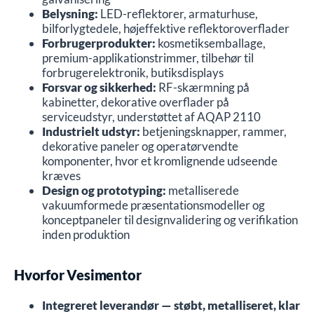
Belysning:
LED-reflektorer, armaturhuse,
bilforlygtedele, højeffektive reflektoroverflader
Forbrugerprodukter:
kosmetiksemballage,
premium-applikationstrimmer, tilbehør til
Træk og slip tegninger her eller
vælg filer
forbrugerelektronik, butiksdisplays
Tilladt: .pdf, .dwg, .dxf, .step, .stp, .igs, .iges, .zip (maks 50 MB)
Forsvar og sikkerhed:
RF-skærmning på
kabinetter, dekorative overflader på
serviceudstyr, understøttet af AQAP 2110
Send forespørgsel
Industrielt udstyr:
betjeningsknapper, rammer,
dekorative paneler og operatørvendte
komponenter, hvor et kromlignende udseende
kræves
Design og prototyping:
metalliserede
vakuumformede præsentationsmodeller og
konceptpaneler til designvalidering og verifikation
inden produktion
Hvorfor Vesimentor
Integreret leverandør — støbt, metalliseret, klar