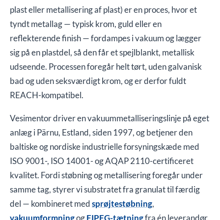
plast eller metallisering af plast) er en proces, hvor et
tyndt metallag — typisk krom, guld eller en
reflekterende finish — fordampes i vakuum og lægger
sig på en plastdel, så den får et spejlblankt, metallisk
udseende. Processen foregår helt tørt, uden galvanisk
bad og uden seksværdigt krom, og er derfor fuldt
REACH-kompatibel.
Vesimentor driver en vakuummetalliseringslinje på eget
anlæg i Pärnu, Estland, siden 1997, og betjener den
baltiske og nordiske industrielle forsyningskæde med
ISO 9001-, ISO 14001- og AQAP 2110-certificeret
kvalitet. Fordi støbning og metallisering foregår under
samme tag, styrer vi substratet fra granulat til færdig
del — kombineret med
sprøjtestøbning
,
vakuumformning
og
FIPFG-tætning
fra én leverandør.