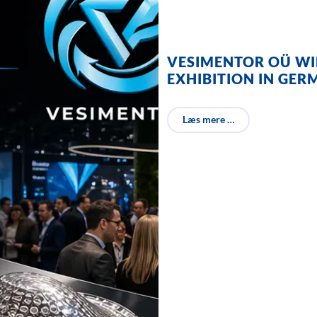
VESIMENTOR OÜ WI
EXHIBITION IN GE
Læs mere …