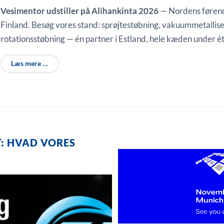
Vesimentor udstiller på Alihankinta 2026
— Nordens førende
Finland. Besøg vores stand: sprøjtestøbning, vakuummetalli
rotationsstøbning — én partner i Estland, hele kæden under ét
Læs mere …
T: HVAD VORES