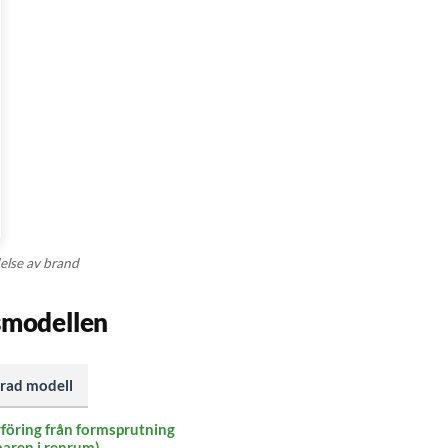
else av brand
nsmodellen
rad modell
rföring från formsprutning
maren i renrum)