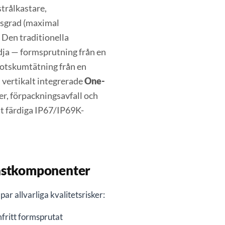
trålkastare,
gsgrad (maximal
. Den traditionella
edja — formsprutning från en
botskumtätning från en
s vertikalt integrerade
One-
er, förpackningsavfall och
lt färdiga IP67/IP69K-
plastkomponenter
ar allvarliga kvalitetsrisker:
ritt formsprutat