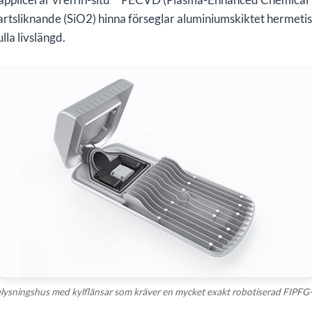
sliknande (SiO2) hinna förseglar aluminiumskiktet hermetis
lla livslängd.
Begär allmän B2B-offert
Fyll i formuläret och ladda upp dina ritningar för en snabb
lysningshus med kylflänsar som kräver en mycket exakt robotiserad FIPFG-
kostnadsuppskattning.