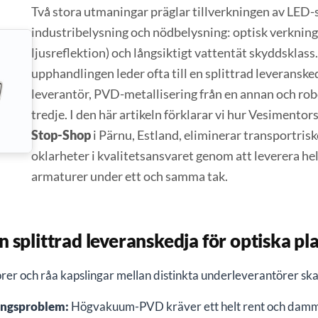
Två stora utmaningar präglar tillverkningen av LED-s
industribelysning och nödbelysning: optisk verknin
ljusreflektion) och långsiktigt vattentät skyddsklass
upphandlingen leder ofta till en splittrad leveransk
leverantör, PVD-metallisering från en annan och ro
tredje. I den här artikeln förklarar vi hur Vesimentor
Stop-Shop
i Pärnu, Estland, eliminerar transportrisk
oklarheter i kvalitetsansvaret genom att leverera he
armaturer under ett och samma tak.
 splittrad leveranskedja för optiska 
rer och råa kapslingar mellan distinkta underleverantörer skap
ingsproblem:
Högvakuum-PVD kräver ett helt rent och dammf