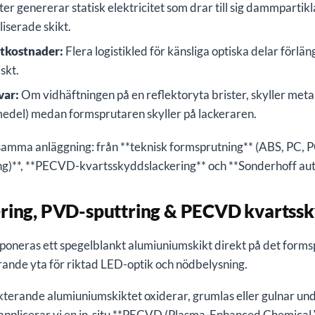
er genererar statisk elektricitet som drar till sig dammpartikla
liserade skikt.
ktkostnader:
Flera logistikled för känsliga optiska delar förlä
skt.
var:
Om vidhäftningen på en reflektoryta brister, skyller met
medel) medan formsprutaren skyller på lackeraren.
i samma anläggning: från **teknisk formsprutning** (ABS, PC,
ng)**, **PECVD-kvartsskyddslackering** och **Sonderhoff au
ring, PVD-sputtring & PECVD kvartss
eras ett spegelblankt alumiuniumskikt direkt på det formsp
rande yta för riktad LED-optik och nödbelysning.
lekterande alumiuniumskiktet oxiderar, grumlas eller gulnar u
 applicerar vi en in-situ **PECVD (Plasma-Enhanced Chemical 