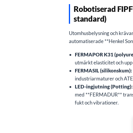
Robotiserad FIPF
standard)
Utomhusbelysning och krävand
automatiserade **Henkel Sonde
FERMAPOR K31 (polyure
utmärkt elasticitet och upp 
FERMASIL (silikonskum):
industriarmaturer och ATEX
LED-ingjutning (Potting):
med **FERMADUR** transpar
fukt och vibrationer.