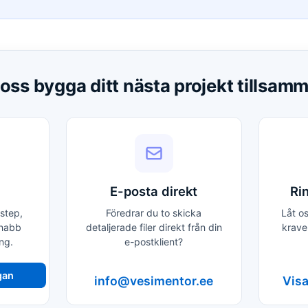
 oss bygga ditt nästa projekt tillsam
E-posta direkt
Ri
.step,
Föredrar du to skicka
Låt o
snabb
detaljerade filer direkt från din
krave
ng.
e-postklient?
gan
info@vesimentor.ee
Visa