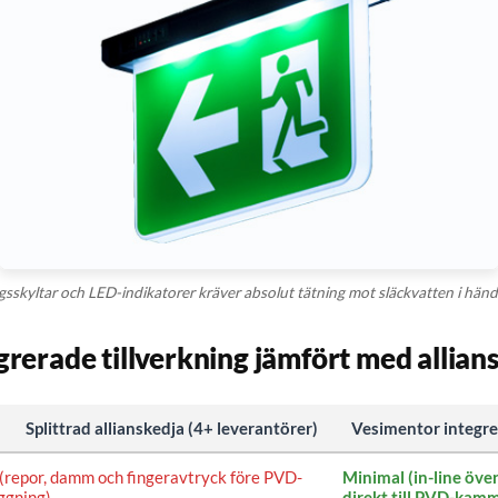
Skicka förfrågan
sskyltar och LED-indikatorer kräver absolut tätning mot släckvatten i händ
grerade tillverkning jämfört med allia
Splittrad allianskedja (4+ leverantörer)
Vesimentor integre
(repor, damm och fingeravtryck före PVD-
Minimal (in-line öve
ggning)
direkt till PVD-kam