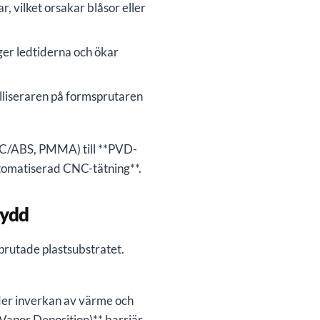
r, vilket orsakar blåsor eller
nger ledtiderna och ökar
alliseraren på formsprutaren
 PC/ABS, PMMA) till **PVD-
tomatiserad CNC-tätning**.
kydd
rutade plastsubstratet.
nder inverkan av värme och
Vapor Deposition)** barriär.