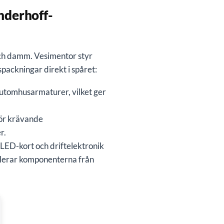
nderhoff-
och damm. Vesimentor styr
packningar direkt i spåret:
 utomhusarmaturer, vilket ger
för krävande
r.
i LED-kort och driftelektronik
olerar komponenterna från