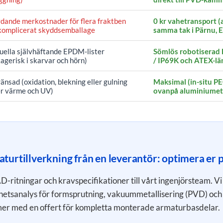
dande merkostnader för flera fraktben
0 kr vahetransport (a
komplicerat skyddsemballage
samma tak i Pärnu, E
ella självhäftande EPDM-lister
Sömlös robotiserad F
kagerisk i skarvar och hörn)
/ IP69K och ATEX-lä
änsad (oxidation, blekning eller gulning
Maksimal (in-situ P
r värme och UV)
ovanpå aluminiumet
urtillverkning från en leverantör: optimera er 
-ritningar och kravspecifikationer till vårt ingenjörsteam. Vi
etsanalys för formsprutning, vakuummetallisering (PVD) oc
er med en offert för kompletta monterade armaturbasdelar.