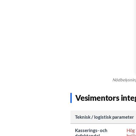
Nödbelysning
Vesimentors inte
Teknisk / logistisk parameter
Kasserings- och
Hög 
defektandel
belä