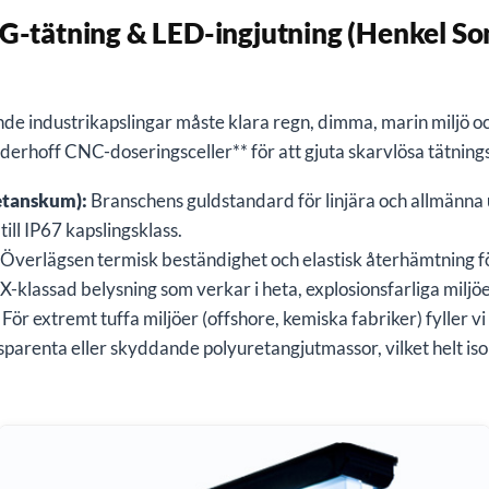
Ditt namn *
G-tätning & LED-ingjutning (Henkel So
E-postadress *
e industrikapslingar måste klara regn, dimma, marin miljö 
rhoff CNC-doseringsceller** för att gjuta skarvlösa tätnings
Förfrågan / Tekniska anmärkningar
tanskum):
Branschens guldstandard för linjära och allmänna
till IP67 kapslingsklass.
Överlägsen termisk beständighet och elastisk återhämtning 
-klassad belysning som verkar i heta, explosionsfarliga miljöe
Tekniska ritningar (PDF, DWG, STEP etc.) *
För extremt tuffa miljöer (offshore, kemiska fabriker) fyller v
enta eller skyddande polyuretangjutmassor, vilket helt is
Dra och släpp ritningar här eller
välj filer
Tillåtna: .pdf, .dwg, .dxf, .step, .stp, .igs, .iges, .zip (max 50 MB)