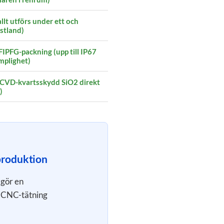
llt utförs under ett och
stland)
IPFG-packning (upp till IP67
mplighet)
ECVD-kvartsskydd SiO2 direkt
)
produktion
 gör en
h CNC-tätning