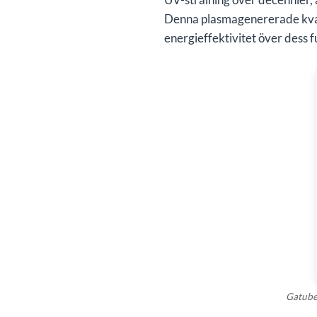
Denna plasmagenererade kvart
energieffektivitet över dess fu
Gatube