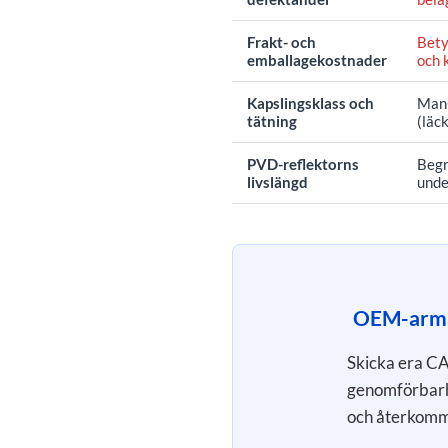
Frakt- och
Bety
emballagekostnader
och 
Kapslingsklass och
Manu
tätning
(läc
PVD-reflektorns
Begr
livslängd
unde
OEM-armat
Skicka era CAD
genomförbarh
och återkomm