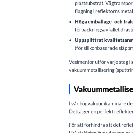
plastsubstrat. Vägtransport
flagning i reflektorns metal
Höga emballage- och fra
förpackningsavfallet drasti
Uppsplittrat kvalitetsans
(för silikonbaserade släpp
Vesimentor utför varje steg 
vakuummetallisering (sputtri
Vakuummetallise
I vår högvakuumkammare depon
Detta ger en perfekt reflekte
För att förhindra att det ref
UV-strålning över decennier,