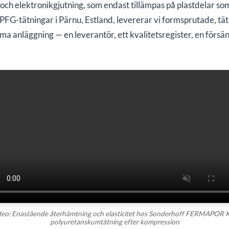
ch elektronikgjutning, som endast tillämpas på plastdelar som 
FIPFG-tätningar i Pärnu, Estland, levererar vi formsprutade, 
 anläggning — en leverantör, ett kvalitetsregister, en försän
deo: Enastående återhämtning och elasticitet hos Sonderhoff FERMAPOR 
polyuretanskumtätning efter kompression