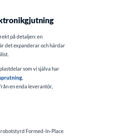
ktronikgjutning
ekt på detaljen: en
där det expanderar och härdar
list.
lastdelar som vi själva har
sprutning
,
från en enda leverantör,
n: robotstyrd Formed-In-Place