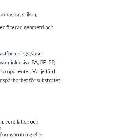
tmassor, silikon,
ecificerad geometri och
lastformningsvägar:
ter inklusive PA, PE, PP,
a komponenter. Varje tätd
r spårbarhet för substratet
, ventilation och
n.
 formsprutning eller