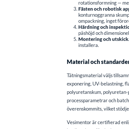
rotationsformning — med
Fästen och robotisk ap
konturnoggranna skumpä
ompackning, inget föror
Härdning och inspekti
päshöjd och dimensione
Montering och utskick
installera.
Material och standarde
Tätningsmaterial väljs tills
exponering, UV-belastning, fl
polyuretanskum, polyuretan-gj
processparametrar och batch
överenskommits, vilket stödje
Vesimentor är certifierad en