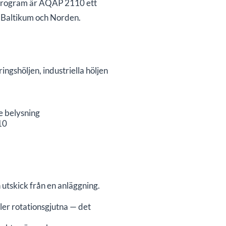
turprogram är AQAP 2110 ett
i Baltikum och Norden.
ingshöljen, industriella höljen
e belysning
10
utskick från en anläggning.
ller rotationsgjutna — det