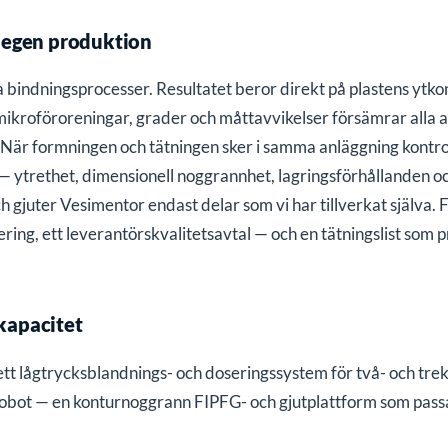
i egen produktion
 bindningsprocesser. Resultatet beror direkt på plastens ytko
ikroföroreningar, grader och måttavvikelser försämrar alla 
 När formningen och tätningen sker i samma anläggning kontrol
g — ytrethet, dimensionell noggrannhet, lagringsförhållanden o
h gjuter Vesimentor endast delar som vi har tillverkat själva.
ering, ett leverantörskvalitetsavtal — och en tätningslist som 
kapacitet
 ett lågtrycksblandnings- och doseringssystem för två- och t
 robot — en konturnoggrann FIPFG- och gjutplattform som pass