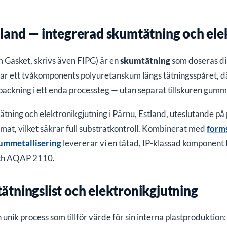
tland — integrerad skumtätning och ele
Gasket, skrivs även FIPG) är en
skumtätning
som doseras dir
rar ett tvåkomponents polyuretanskum längs tätningsspåret, 
 packning i ett enda processteg — utan separat tillskuren gummi
tning och elektronikgjutning i Pärnu, Estland, uteslutande på p
rmat, vilket säkrar full substratkontroll. Kombinerat med
form
ummetallisering
levererar vi en tätad, IP-klassad komponent 
och AQAP 2110.
ätningslist och elektronikgjutning
n unik process som tillför värde för sin interna plastproduktio