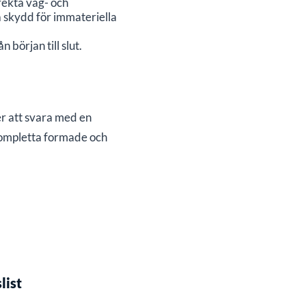
rekta väg- och
å skydd för immateriella
örjan till slut.
er att svara med en
kompletta formade och
list