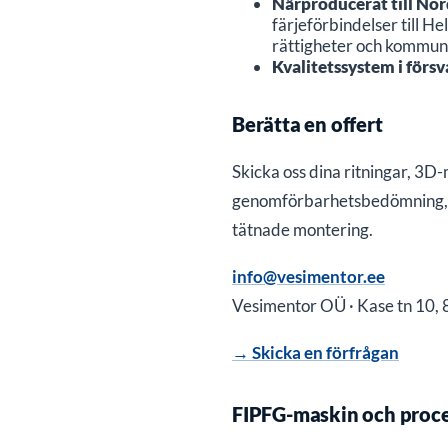
Närproducerat till No
färjeförbindelser till H
rättigheter och kommun
Kvalitetssystem i försv
Berätta en offert
Skicka oss dina ritningar, 3D
genomförbarhetsbedömning, m
tätnade montering.
info@vesimentor.ee
Vesimentor OÜ · Kase tn 10, 
→ Skicka en förfrågan
FIPFG-maskin och proce