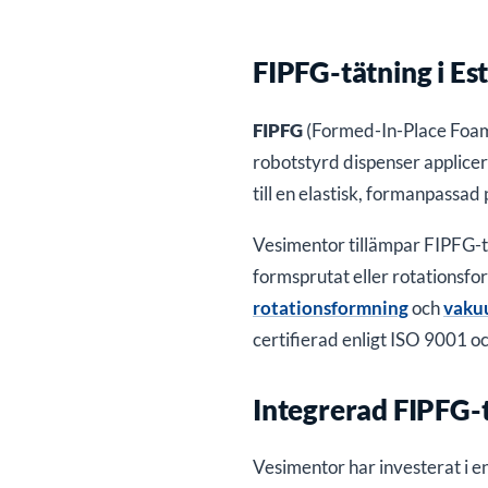
FIPFG-tätning i Es
FIPFG
(Formed-In-Place Foam 
robotstyrd dispenser applice
till en elastisk, formanpassad
Vesimentor tillämpar FIPFG-tä
formsprutat eller rotationsfo
rotationsformning
och
vaku
certifierad enligt ISO 9001 
Integrerad FIPFG-t
Vesimentor har investerat i e