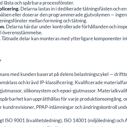
 låsta och spårbara processfönster.
Förfrågan / Tekniska anmärkningar
plicering.
Delarna lastas in i dedikerade tätningsfästen och en 
lsen eller doserar den programmerade gjutvolymen — ingen ex
eningsfönster mellan formning och tätning.
on.
Delarna härdar under kontrollerade förhållanden och inspek
ll överensstämmelse.
Tekniska ritningar (PDF, DWG, STEP etc.) *
.
Tätnade delar kan monteras med ytterligare komponenter inte
r
Dra och släpp ritningar här eller
välj filer
Tillåtna: .pdf, .dwg, .dxf, .step, .stp, .igs, .iges, .zip (max 50 MB)
ammans med kunden baserat på delens belastningscykel — drift
amsklass och krävd IP-klassificering. Kvalificerade materialfa
utmassor, silikonsystem och epoxi-gjutmassor. Materialkvalif
Skicka förfrågan
spårbarhet kan upprätthållas för varje produktionsomgång, o
r kundrevisioner, PPAP-inlämningar och ändringskontroll unde
ligt ISO 9001 (kvalitetsledning), ISO 14001 (miljöledning) 