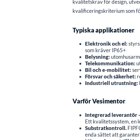
kvalitetskrav för design, utv
kvalificeringskriterium som f
Typiska applikationer
Elektronik och el:
styrs
som kräver IP65+
Belysning:
utomhusarma
Telekommunikation:
u
Bil och e-mobilitet:
ser
Försvar och säkerhet:
r
Industriell utrustning:
Varför Vesimentor
Integrerad leverantör 
Ett kvalitetssystem, en 
Substratkontroll.
FIPFG 
enda sättet att garanter