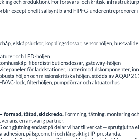
eckling och produktion). För försvars- och kritisk-infrastruk
örblir exceptionellt sällsynt bland FIPFG-underentreprenörer 
chåp, elskåpsluckor, kopplingsdossar, sensorhöljen, bussvalider
turer och LED-höljen
tomhusskåp, fiberdistributionsdossar, gateway-höljen
vicepaneler för laddstationer, batterimodulskomponenter, inr
obusta höljen och missionskritiska höljen, stödda av AQAP 21
HVAC-lock, filterhöljen, pumpdörrar och aktuatorhus
— formad, tätad, skickredo.
Formning, tätning, montering och 
leverans, en ansvarig partner.
och gjutning endast på delar vi har tillverkat — sprutgjutna e
a adhesion, pälsgeometri och långsiktigt IP-prestanda.