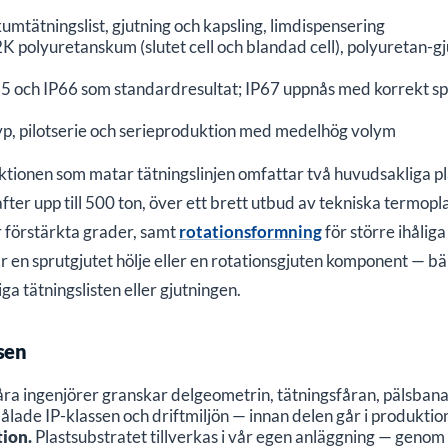
mtätningslist, gjutning och kapsling, limdispensering
K polyuretanskum (slutet cell och blandad cell), polyuretan-gju
5 och IP66 som standardresultat; IP67 uppnås med korrekt sp
p, pilotserie och serieproduktion med medelhög volym
tionen som matar tätningslinjen omfattar två huvudsakliga p
er upp till 500 ton, över ett brett utbud av tekniska termoplas
Begär allmän B2B-offert
r förstärkta grader, samt
rotationsformning
för större ihålig
Fyll i formuläret och ladda upp dina ritningar för en snabb
 en sprutgjutet hölje eller en rotationsgjuten komponent — bä
kostnadsuppskattning.
iga tätningslisten eller gjutningen.
Ditt namn *
sen
E-postadress *
ra ingenjörer granskar delgeometrin, tätningsfåran, pälsbanan
lade IP-klassen och driftmiljön — innan delen går i produktio
ion.
Plastsubstratet tillverkas i vår egen anläggning — genom