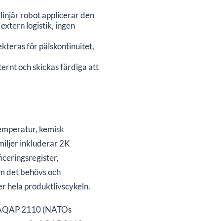
linjär robot applicerar den
tern logistik, ingen
teras för pälskontinuitet,
rnt och skickas färdiga att
temperatur, kemisk
miljer inkluderar 2K
iceringsregister,
m det behövs och
r hela produktlivscykeln.
och AQAP 2110 (NATOs