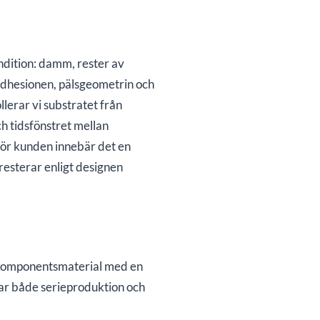
ndition: damm, rester av
adhesionen, pälsgeometrin och
lerar vi substratet från
ch tidsfönstret mellan
 För kunden innebär det en
presterar enligt designen
rekomponentsmaterial med en
ar både serieproduktion och