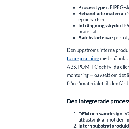
Processtyper:
FIPFG-sku
Behandlade material:
2
epoxihartser
Inträngningsskydd:
IP6
material
Batchstorlekar:
prototy
Den uppströms interna produk
formsprutning
med spännkraft
ABS, POM, PC och fyllda elle
montering — oavsett om det är
från råmaterialet till den färd
Den integrerade proces
DFM och samdesign.
Vå
utkastvinklar mot den må
Intern substratprodukt