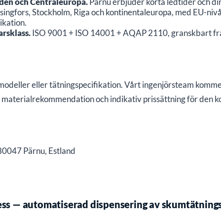
rden och Centraleuropa.
Pärnu erbjuder korta ledtider och di
elsingfors, Stockholm, Riga och kontinentaleuropa, med EU-niv
ikation.
arsklass.
ISO 9001 + ISO 14001 + AQAP 2110, granskbart från b
-modeller eller tätningspecifikation. Vårt ingenjörsteam komm
aterialrekommendation och indikativ prissättning för den 
80047 Pärnu, Estland
ss — automatiserad dispensering av skumtätnings