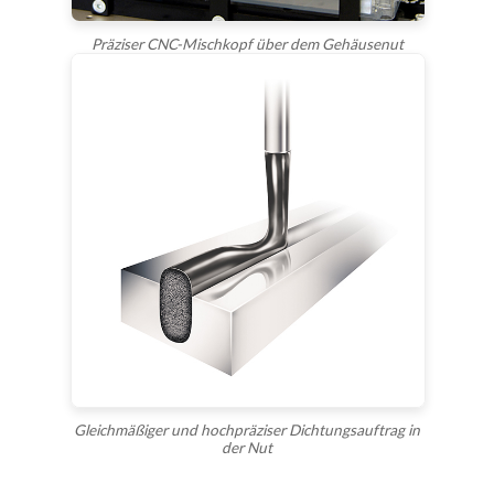
Zeichnungen hierher ziehen oder
Dateien auswählen
Erlaubt: .pdf, .dwg, .dxf, .step, .stp, .igs, .iges, .zip (max. 50 MB)
Präziser CNC-Mischkopf über dem Gehäusenut
Anfrage senden
Gleichmäßiger und hochpräziser Dichtungsauftrag in
der Nut