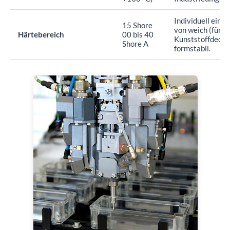
B2B-Angebot anfordern
Individuell einst
15 Shore
Füllen Sie das Formular aus und laden Sie Ihre
von weich (für d
Härtebereich
00 bis 40
Zeichnungen für ein schnelles Angebot hoch.
Kunststoffdeckel
Shore A
formstabil.
Ihr Name *
E-Mail-Adresse *
Anfragedetails / Technische Hinweise
Technische Zeichnungen (PDF, DWG, STEP usw.) *