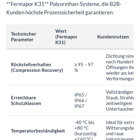
**Fermapor K31** Polyurethan-Systeme, die B2B-
Kunden höchste Prozesssicherheit garantieren:
Wert
Technischer
(Fermapor
Kundennutzen
Parameter
K31)
Dichtung nimmt
nach Hunderten
Rückstellverhalten
≥ 95 – 97
Öffnungen ihre 
(Compression Recovery)
%
wieder an; kein
Verformungsrisi
Vollständiger Sc
IP65 /
Erreichbare
Staub, Strahlwa
IP66 /
Schutzklassen
zeitweiligem
IP67
Untertauchen.
-40 °C bis
Ideal für extrem
+80 °C
Witterungsbedi
Temperaturbeständigkeit
(kurzzeitig
und raue
+160 °C)
Industrieumgeb